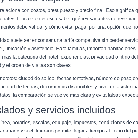
 relaciona con costos, presupuesto y precio final. Eso significa
onales. El viajero necesita saber qué revisar antes de reservar,
mentos debe validar y cómo evitar pagar por una opción que no 
ridad suele ser encontrar una tarifa competitiva sin perder serv
l, ubicación y asistencia. Para familias, importan habitaciones,
s la categoría del hotel, experiencias, privacidad o ritmo del i
d y el orden de visitas son claves.
concretos: ciudad de salida, fechas tentativas, número de pasaj
ibilidad de fechas, documentos disponibles y nivel de asistenci
atos, la comparación se vuelve más clara y evita falsas expecta
slados y servicios incluidos
olínea, horarios, escalas, equipaje, impuestos, condiciones de c
r aparte y si el itinerario permite llegar a tiempo al inicio del 