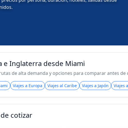
 precios por persona, duración, hoteles, salidas desde
nidos.
ia e Inglaterra desde Miami
rutas de alta demanda y opciones para comparar antes de 
iami
Viajes a Europa
Viajes al Caribe
Viajes a Japón
Viajes 
de cotizar