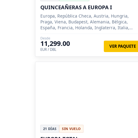
QUINCEAÑERAS A EUROPA I
Europa, República Checa, Austria, Hungria,
Praga, Viena, Budapest, Alemania, Bélgica,
España, Francia, Holanda, Inglaterra, Italia,
Suiza, París, Innsbruck, Venecia, Florencia,
Desde
Roma, Milan, Madrid, Zarago...
11,299.00
VER PAQUETE
EUR / DBL
21 DÍAS
SIN VUELO