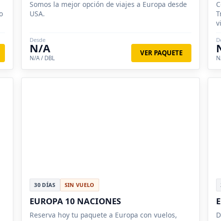
Somos la mejor opción de viajes a Europa desde
C
o
USA.
T
v
Desde
D
N/A
VER PAQUETE
N/A / DBL
N
30 DÍAS
SIN VUELO
EUROPA 10 NACIONES
Reserva hoy tu paquete a Europa con vuelos,
D