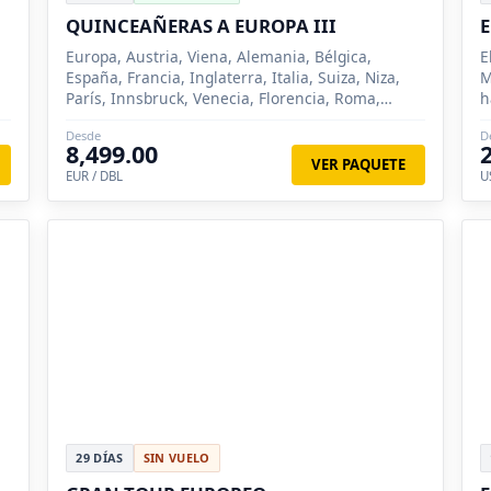
QUINCEAÑERAS A EUROPA III
E
Europa, Austria, Viena, Alemania, Bélgica,
E
España, Francia, Inglaterra, Italia, Suiza, Niza,
M
París, Innsbruck, Venecia, Florencia, Roma,
h
Madrid, Zaragoza, Barcelona, Londres, Bruselas,
p
Desde
D
Brujas, Pisa, Lucer...
8,499.00
VER PAQUETE
EUR / DBL
U
29 DÍAS
SIN VUELO