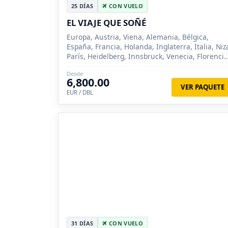
25 DÍAS
CON VUELO
EL VIAJE QUE SOÑÉ
Europa, Austria, Viena, Alemania, Bélgica,
España, Francia, Holanda, Inglaterra, Italia, Niz
París, Heidelberg, Innsbruck, Venecia, Florencia
Roma, Madrid, Zaragoza, Barcelona, Londres,
Desde
Brujas, Ámsterd...
6,800.00
VER PAQUETE
EUR / DBL
31 DÍAS
CON VUELO