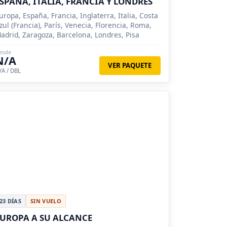
SPAÑA, ITALIA, FRANCIA Y LONDRES
uropa, España, Francia, Inglaterra, Italia, Costa
zul (Francia), París, Venecia, Florencia, Roma,
adrid, Zaragoza, Barcelona, Londres, Pisa
esde
N/A
VER PAQUETE
/A / DBL
23 DÍAS
SIN VUELO
UROPA A SU ALCANCE