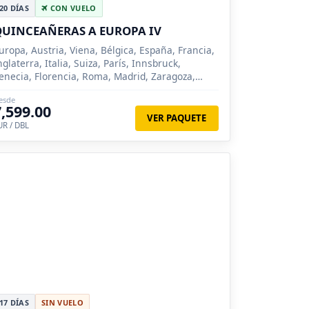
20 DÍAS
CON VUELO
UINCEAÑERAS A EUROPA IV
uropa, Austria, Viena, Bélgica, España, Francia,
nglaterra, Italia, Suiza, París, Innsbruck,
enecia, Florencia, Roma, Madrid, Zaragoza,
arcelona, Londres, Brujas, Lucerna, Siena
esde
7,599.00
VER PAQUETE
UR / DBL
17 DÍAS
SIN VUELO