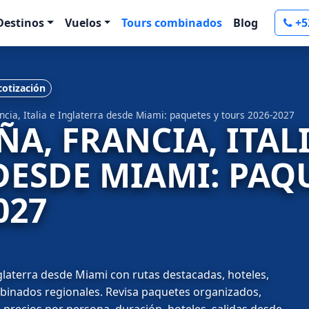
Destinos
Vuelos
Tours combinados
Blog
+5
 cotización
ncia, Italia e Inglaterra desde Miami: paquetes y tours 2026-2027
ÑA, FRANCIA, ITALI
DESDE MIAMI: PAQU
027
nglaterra desde Miami con rutas destacadas, hoteles,
ombinados regionales. Revisa paquetes organizados,