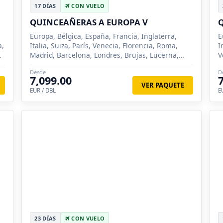
17 DÍAS
CON VUELO
QUINCEAÑERAS A EUROPA V
Q
Europa, Bélgica, España, Francia, Inglaterra,
E
a,
Italia, Suiza, París, Venecia, Florencia, Roma,
I
,
Madrid, Barcelona, Londres, Brujas, Lucerna,
V
Siena
B
Desde
D
7,099.00
VER PAQUETE
EUR / DBL
E
23 DÍAS
CON VUELO