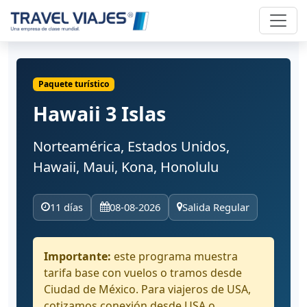
Paquete turístico
Hawaii 3 Islas
Norteamérica, Estados Unidos,
Hawaii, Maui, Kona, Honolulu
11 días
08-08-2026
Salida Regular
Importante:
este programa muestra
tarifa base con vuelos o tramos desde
Ciudad de México. Para viajeros de USA,
cotizamos conexión desde USA o