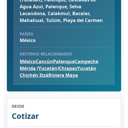
Agua Azul, Palenque, Selva
Lacandona, Calakmul, Bacalar,
Mahahual, Tulúm, Playa del Carmen
PAÍSES
México
DESTINOS RELACIONADOS
México
Cancún
Palenque
Campeche
Mérida (Yucatán)
Chiapas
Yucatán
Chichén Itzá
Riviera Maya
DESDE
Cotizar