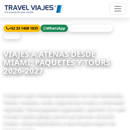
+52 33 1468 1835
WhatsApp
Solicitar cotización
Chat
Inicio
Viajes
Atenas desde Miami
VIAJES A ATENAS DESDE
MIAMI: PAQUETES Y TOURS
2026-2027
22 paquetes disponibles
Compara viajes a Atenas desde Miami con rutas destacadas,
hoteles, traslados, visitas, experiencias locales y combinados
regionales. Revisa paquetes organizados, opciones con vuelo
incluido cuando aplique, precios por persona, duración,
hoteles, salidas desde Miami y asesoría para viajeros de
Estados Unidos.