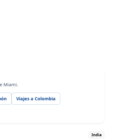
de Miami.
pón
Viajes a Colombia
India