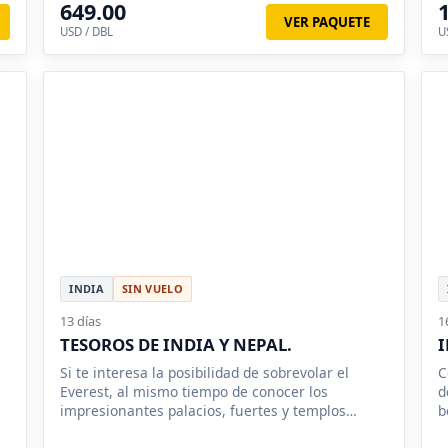
649.00
VER PAQUETE
USD / DBL
U
INDIA
SIN VUELO
13 días
1
TESOROS DE INDIA Y NEPAL.
I
Si te interesa la posibilidad de sobrevolar el
C
Everest, al mismo tiempo de conocer los
d
impresionantes palacios, fuertes y templos
b
indios, este tour es para tí.
h