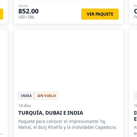
World en Abu Dhabi. A partir de 2 personas.
Desde
P
852.00
VER PAQUETE
USD / DBL
P
INDIA
SIN VUELO
19 días
1
TURQUÍA, DUBAI E INDIA
I
E
Paquete para conocer el impresionante Taj
Mahal, el Burj Khalifa y la inolvidable Capadocia.
P
s
e