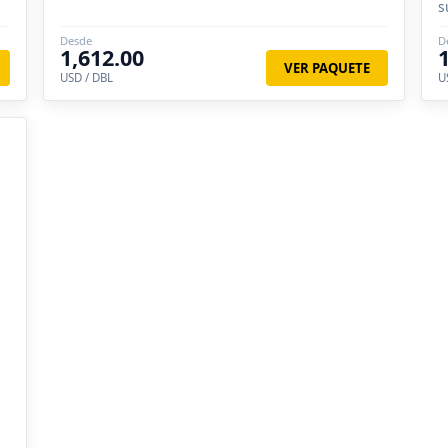
s
r
Desde
D
1,612.00
VER PAQUETE
USD / DBL
U