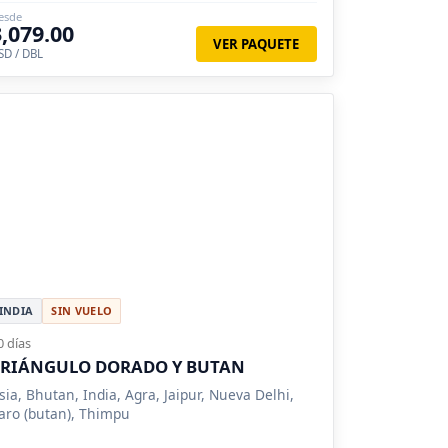
esde
3,079.00
VER PAQUETE
SD / DBL
INDIA
SIN VUELO
0 días
TRIÁNGULO DORADO Y BUTAN
sia, Bhutan, India, Agra, Jaipur, Nueva Delhi,
aro (butan), Thimpu