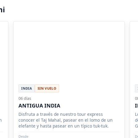
mi
INDIA
SIN VUELO
06 días
0
ANTIGUA INDIA
Disfruta a través de nuestro tour express
L
n
conocer el Taj Mahal, pasear en el lomo de un
d
elefante y hasta pasear en un típico tuk-tuk.
G
Desde
D