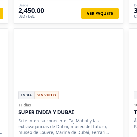
Desde
D
2,450.00
VER PAQUETE
USD / DBL
U
INDIA
SIN VUELO
11 días
1
SUPER INDIA Y DUBAI
Si te interesa conocer el Taj Mahal y las
Á
extravagancias de Dubai; museo del futuro,
P
e
museo de Louvre, Marina de Dubai, Ferrari