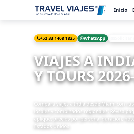
Inicio
+52 33 1468 1835
WhatsApp
Solicitar
Inicio
Viajes
India desde Miami
VIAJES A IND
Y TOURS 2026
13 paquetes disponibles
Compara viajes a India desde Miami con rutas
locales y combinados regionales. Revisa pa
aplique, precios por persona, duración, hote
Estados Unidos.