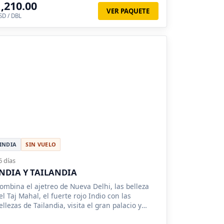
1,210.00
VER PAQUETE
SD / DBL
INDIA
SIN VUELO
6 días
NDIA Y TAILANDIA
ombina el ajetreo de Nueva Delhi, las belleza
el Taj Mahal, el fuerte rojo Indio con las
ellezas de Tailandia, visita el gran palacio y
asta un campamento de elefantes.