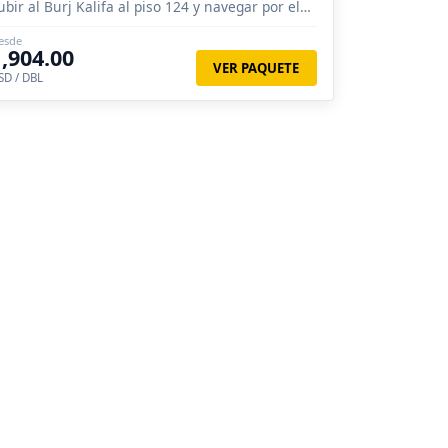
ubir al Burj Kalifa al piso 124 y navegar por el
ío Nilo.
esde
1,904.00
VER PAQUETE
SD / DBL