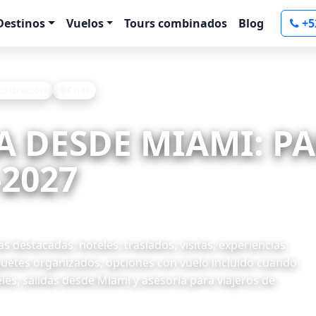
Destinos
Vuelos
Tours combinados
Blog
+5
 cotización
Chat
IA DESDE MIAMI: P
-2027
 destacadas, hoteles, traslados, visitas, experiencias
quetes organizados, opciones con vuelo incluido cuando
les, salidas desde Miami y asesoría para viajeros de