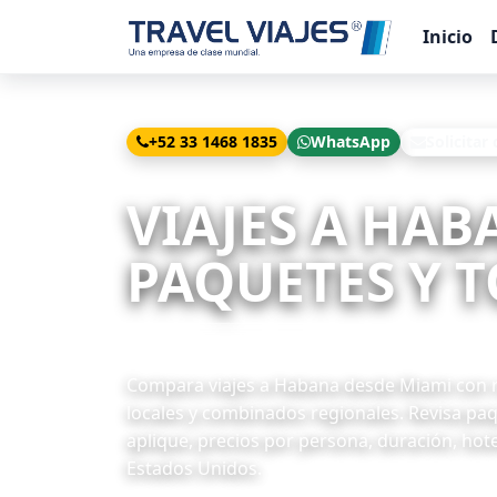
Inicio
+52 33 1468 1835
WhatsApp
Solicitar
Inicio
Viajes
Habana desde Miami
VIAJES A HAB
PAQUETES Y T
17 paquetes disponibles
Compara viajes a Habana desde Miami con rut
locales y combinados regionales. Revisa pa
aplique, precios por persona, duración, hote
Estados Unidos.