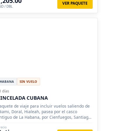
1,205.00
VER PAQUETE
SD / DBL
HABANA
SIN VUELO
1 días
PINCELADA CUBANA
aquete de viaje para incluir vuelos saliendo de
iami, Doral, Hialeah, pasea por el casco
ntiguo de La Habana, por Cienfuegos, Santiago,
rinidad hasta Varadero y sus playas.
recio