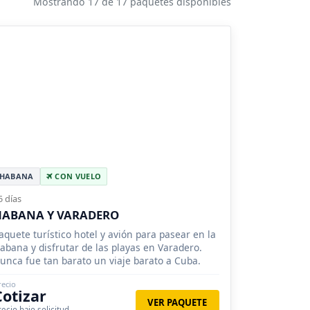
Mostrando 17 de 17 paquetes disponibles
HABANA
CON VUELO
5 días
HABANA Y VARADERO
aquete turístico hotel y avión para pasear en la
abana y disfrutar de las playas en Varadero.
unca fue tan barato un viaje barato a Cuba.
recio
Cotizar
VER PAQUETE
recio bajo solicitud