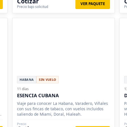
Cotizar
VER PAQUETE
Precio bajo solicitud
P
HABANA
SIN VUELO
11 días
1
ESENCIA CUBANA
Viaje para conocer La Habana, Varadero, Viñales
P
con sus fincas de tabaco, con vuelos incluidos
v
n
saliendo de Miami, Doral, Hialeah.
H
r
Precio
P