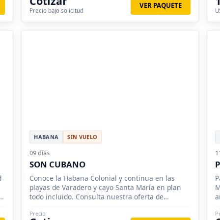
Cotizar
VER PAQUETE
Precio bajo solicitud
U
HABANA
SIN VUELO
09 días
1
SON CUBANO
d
Conoce la Habana Colonial y continua en las
P
playas de Varadero y cayo Santa María en plan
M
le
todo incluido. Consulta nuestra oferta de
a
hotelería y vuelos.
T
Precio
P