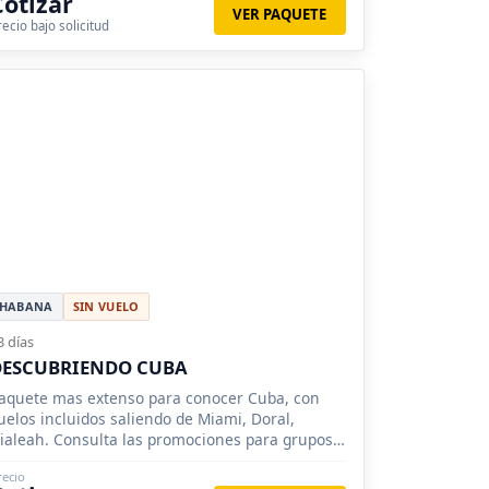
Cotizar
VER PAQUETE
recio bajo solicitud
HABANA
SIN VUELO
3 días
DESCUBRIENDO CUBA
aquete mas extenso para conocer Cuba, con
uelos incluidos saliendo de Miami, Doral,
ialeah. Consulta las promociones para grupos y
eservación anticipada.
recio