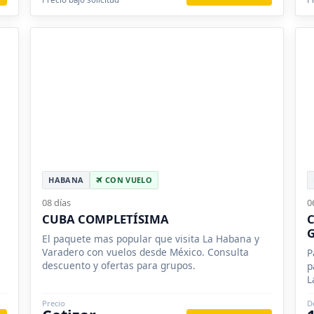
HABANA
CON VUELO
08 días
0
CUBA COMPLETÍSIMA
C
El paquete mas popular que visita La Habana y
Varadero con vuelos desde México. Consulta
P
descuento y ofertas para grupos.
p
L
Precio
D