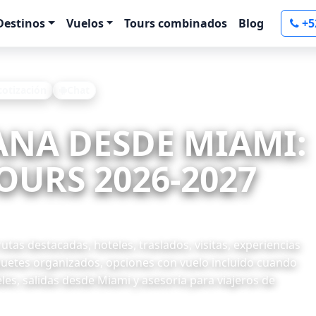
Destinos
Vuelos
Tours combinados
Blog
+5
 cotización
Chat
ANA DESDE MIAMI:
OURS 2026-2027
as destacadas, hoteles, traslados, visitas, experiencias
quetes organizados, opciones con vuelo incluido cuando
les, salidas desde Miami y asesoría para viajeros de