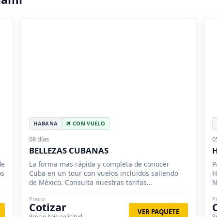
HABANA
CON VUELO
08 días
0
BELLEZAS CUBANAS
de
La forma mas rápida y completa de conocer
P
os
Cuba en un tour con vuelos incluidos saliendo
H
de México. Consulta nuestras tarifas
N
promocionales para grupos.
Precio
P
Cotizar
VER PAQUETE
Precio bajo solicitud
P