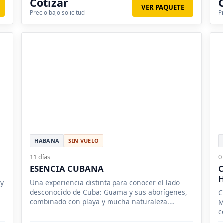
Cotizar
VER PAQUETE
Precio bajo solicitud
P
HABANA
SIN VUELO
11 días
0
ESENCIA CUBANA
C
 y
Una experiencia distinta para conocer el lado
desconocido de Cuba: Guama y sus aborígenes,
C
combinado con playa y mucha naturaleza.
M
Vuelos incluidos desde México.
c
v