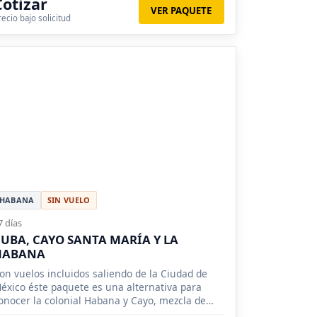
Cotizar
VER PAQUETE
recio bajo solicitud
HABANA
SIN VUELO
7 días
UBA, CAYO SANTA MARÍA Y LA
HABANA
on vuelos incluidos saliendo de la Ciudad de
éxico éste paquete es una alternativa para
onocer la colonial Habana y Cayo, mezcla de
iaje cultural y descanzo.