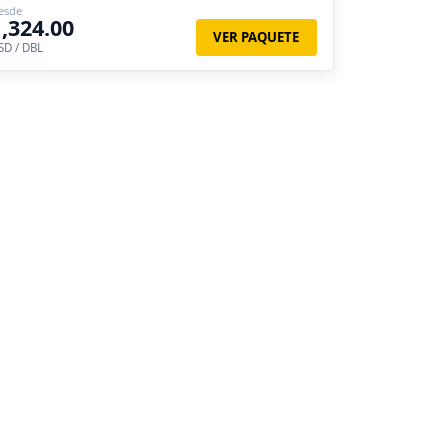
esde
1,324.00
VER PAQUETE
SD / DBL