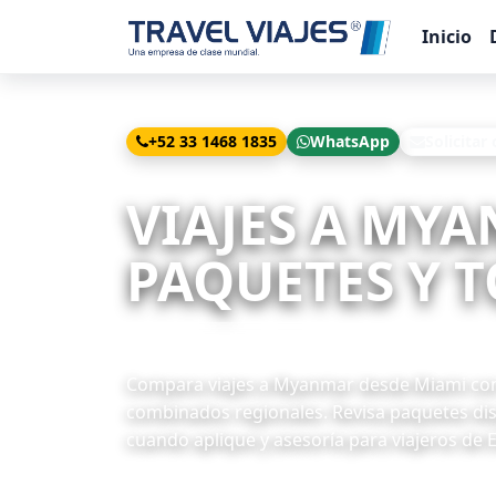
Inicio
+52 33 1468 1835
WhatsApp
Solicitar
Inicio
Viajes
Myanmar desde Miami
VIAJES A MY
PAQUETES Y T
2 paquetes disponibles
Compara viajes a Myanmar desde Miami con M
combinados regionales. Revisa paquetes disp
cuando aplique y asesoría para viajeros de 