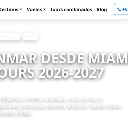
Destinos
Vuelos
Tours combinados
Blog
+5
 cotización
Chat
ANMAR DESDE MIAM
OURS 2026-2027
yanmar, circuitos culturales, rutas por Asia y
onibles, precios por persona, duración, hoteles, vuelos
Estados Unidos.