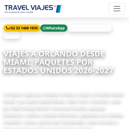
+52 33 1468 1835
WhatsApp
Solicitar cotización
Chat
Inicio
Viajes
Orlando desde Miami
VIAJES A ORLANDO DESDE
MIAMI: PAQUETES POR
ESTADOS UNIDOS 2026-2027
5 paquetes disponibles
Compara viajes por Estados Unidos y viajes a Orlando desde
Miami con vuelos desde Miami, New York o Houston, rutas
por Walt Disney World, Universal Orlando, parques
temáticos, outlets y hoteles familiares, paquetes con hoteles,
traslados, visitas, precios por temporada, vuelo incluido o
todo incluido cuando el programa lo indique.