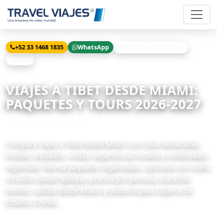
+52 33 1468 1835
WhatsApp
Solicitar cotización
Chat
Inicio
Viajes
Tibet desde Miami
VIAJES A TIBET DESDE MIAMI:
PAQUETES Y TOURS 2026-2027
1 paquetes disponibles
Compara viajes a Tibet desde Miami con rutas destacadas,
hoteles, traslados, visitas, experiencias locales y combinados
regionales. Revisa paquetes organizados, opciones con vuelo
incluido cuando aplique, precios por persona, duración,
hoteles, salidas desde Miami y asesoría para viajeros de
Estados Unidos.