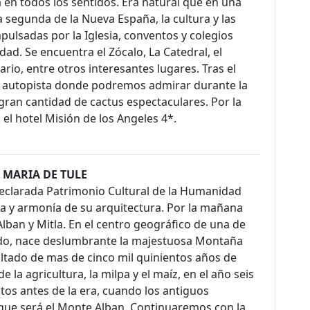
en todos los sentidos. Era natural que en una
 segunda de la Nueva España, la cultura y las
pulsadas por la Iglesia, conventos y colegios
dad. Se encuentra el Zócalo, La Catedral, el
sario, entre otros interesantes lugares. Tras el
a autopista donde podremos admirar durante la
gran cantidad de cactus espectaculares. Por la
el hotel Misión de los Angeles 4*.
A MARIA DE TULE
declarada Patrimonio Cultural de la Humanidad
za y armonía de su arquitectura. Por la mañana
Alban y Mitla. En el centro geográfico de una de
undo, nace deslumbrante la majestuosa Montaña
ultado de mas de cinco mil quinientos años de
la agricultura, la milpa y el maíz, en el año seis
ntos antes de la era, cuando los antiguos
que será el Monte Alban. Continuaremos con la