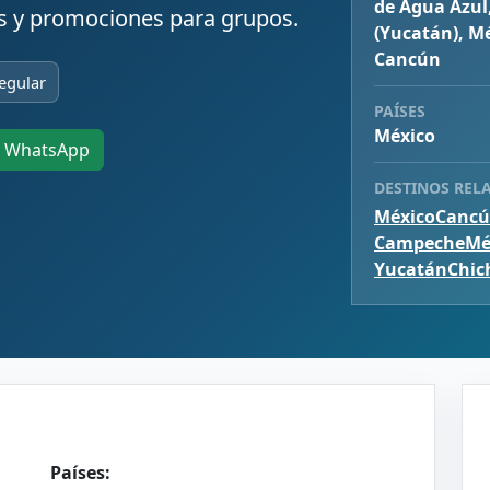
de Agua Azul
s y promociones para grupos.
(Yucatán), Mé
Cancún
egular
PAÍSES
México
WhatsApp
DESTINOS REL
México
Canc
Campeche
Mé
Yucatán
Chic
Países: