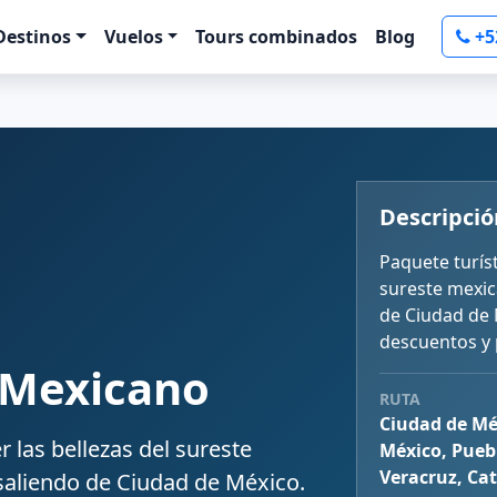
Destinos
Vuelos
Tours combinados
Blog
+5
Descripció
Paquete turíst
sureste mexic
de Ciudad de 
descuentos y
 Mexicano
RUTA
Ciudad de Mé
 las bellezas del sureste
México, Pueb
Veracruz, Ca
saliendo de Ciudad de México.