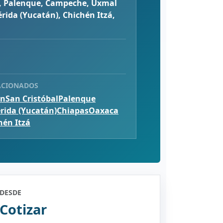
, Palenque, Campeche, Uxmal
rida (Yucatán), Chichén Itzá,
ACIONADOS
ún
San Cristóbal
Palenque
rida (Yucatán)
Chiapas
Oaxaca
hén Itzá
DESDE
Cotizar