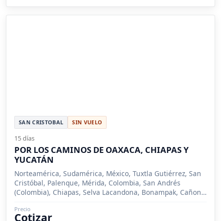
SAN CRISTOBAL
SIN VUELO
15 días
POR LOS CAMINOS DE OAXACA, CHIAPAS Y
YUCATÁN
Norteamérica, Sudamérica, México, Tuxtla Gutiérrez, San
Cristóbal, Palenque, Mérida, Colombia, San Andrés
(Colombia), Chiapas, Selva Lacandona, Bonampak, Cañon
del Sumidero, Lagunas de Montebello, Misol Ha, Yaxchilán,
Precio
Chiapa de Corzo, Oaxaca, Mitla, Monte Albán, Yucatán,
Cotizar
Celestún, Cascadas de Agua Azul