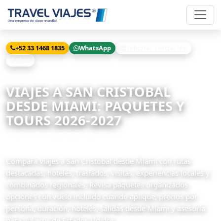
+52 33 1468 1835
WhatsApp
Solicitar cotización
Chat
Inicio
Viajes
San Cristobal desde Miami
VIAJES A SAN CRISTOBAL
DESDE MIAMI: PAQUETES Y
TOURS 2026-2027
41 paquetes disponibles
Compara viajes a San Cristobal desde Miami con rutas
destacadas, hoteles, traslados, visitas, experiencias locales y
combinados regionales. Revisa paquetes organizados,
opciones con vuelo incluido cuando aplique, precios por
persona, duración, hoteles, salidas desde Miami y asesoría
para viajeros de Estados Unidos.