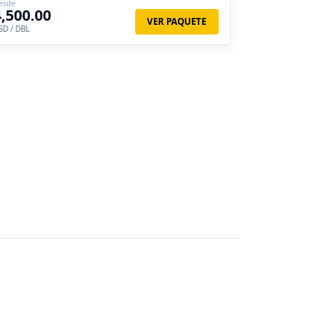
esde
4,500.00
VER PAQUETE
SD / DBL