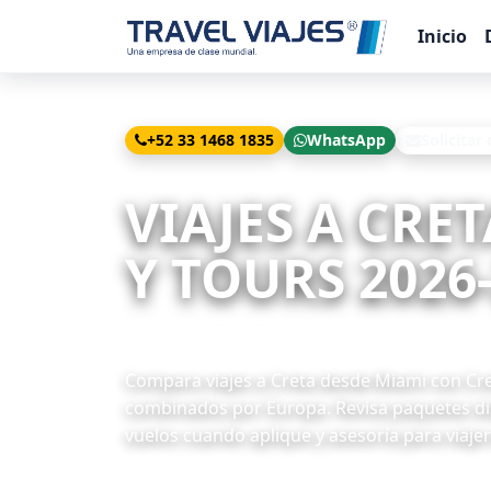
Inicio
+52 33 1468 1835
WhatsApp
Solicitar
Inicio
Viajes
Creta desde Miami
VIAJES A CRE
Y TOURS 2026
6 paquetes disponibles
Compara viajes a Creta desde Miami con Cret
combinados por Europa. Revisa paquetes dis
vuelos cuando aplique y asesoría para viaje