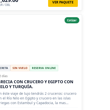
VER PAQUETE
UR / DBL
Cotizar
CRETA
SIN VUELO
RESERVA ONLINE
2 días
RECIA CON CRUCERO Y EGIPTO CON
ILO Y TURQUÍA.
n éste viaje de lujo tendrás 2 cruceros: crucero
n el Río Nilo en Egipto y crucero en las islas
riegas con Estambul y Capadocia, la mas
omántica aventura.