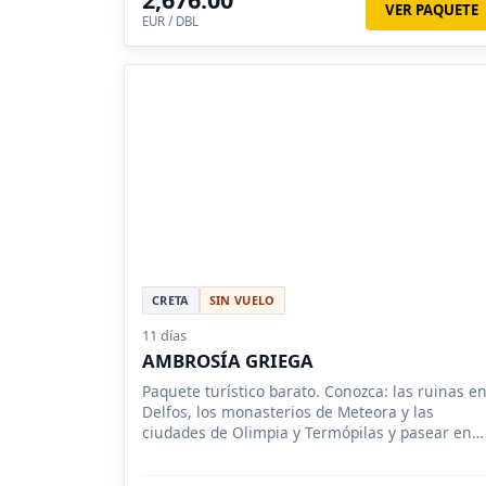
VER PAQUETE
EUR / DBL
CRETA
SIN VUELO
11 días
AMBROSÍA GRIEGA
Paquete turístico barato. Conozca: las ruinas e
Delfos, los monasterios de Meteora y las
ciudades de Olimpia y Termópilas y pasear en
crucero de 4 días en el Mar Egeo.