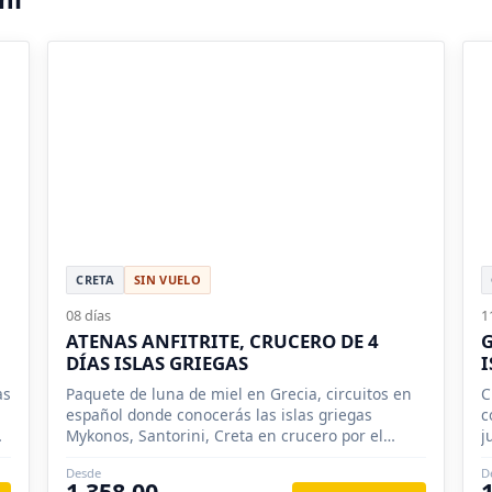
CRETA
SIN VUELO
08 días
1
ATENAS ANFITRITE, CRUCERO DE 4
G
DÍAS ISLAS GRIEGAS
I
as
Paquete de luna de miel en Grecia, circuitos en
C
español donde conocerás las islas griegas
c
no
Mykonos, Santorini, Creta en crucero por el
j
Egeo.
s
Desde
D
1,358.00