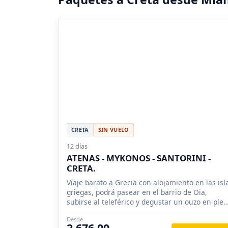
CRETA
SIN VUELO
12 días
ATENAS - MYKONOS - SANTORINI -
CRETA.
Viaje barato a Grecia con alojamiento en las isl
griegas, podrá pasear en el barrio de Oia,
subirse al teleférico y degustar un ouzo en ple
atardecer con vista al Mar Egeo.
Desde
2,676.00