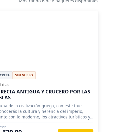
Mostrando 6 de 6 paquetes disponibles
CRETA
SIN VUELO
1 días
RECIA ANTIGUA Y CRUCERO POR LAS
SLAS
una de la civilización griega, con este tour
onocerás la cultura y herencia del imperio,
unto con lo moderno, los atractivos turísticos y
us noches de verano.
esde
1,629.00