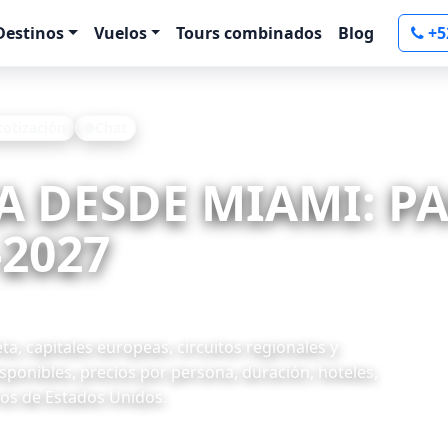
Destinos
Vuelos
Tours combinados
Blog
+5
 cotización
Chat
TA DESDE MIAMI: P
-2027
a, capitales europeas, circuitos regionales y
ponibles, precios por persona, duración, hoteles,
ros de Estados Unidos.