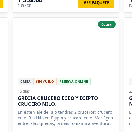
VER PAQUETE
EUR / DBL
E
Cotizar
CRETA
SIN VUELO
RESERVA ONLINE
15 días
2
GRECIA CRUCERO EGEO Y EGIPTO
G
CRUCERO NILO.
N
n
En éste viaje de lujo tendrás 2 cruceros: crucero
E
en el Río Nilo en Egipto y crucero en el Mar Egeo
e
entre islas griegas, la mas romántica aventura
g
greco-egipcia.
r