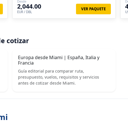
Desde
D
2,044.00
VER PAQUETE
EUR / DBL
U
e cotizar
Europa desde Miami | España, Italia y
Francia
Guía editorial para comparar ruta,
presupuesto, vuelos, requisitos y servicios
antes de cotizar desde Miami.
mi