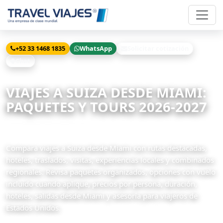
+52 33 1468 1835
WhatsApp
Solicitar cotización
Chat
Inicio
Viajes
Suiza desde Miami
VIAJES A SUIZA DESDE MIAMI:
PAQUETES Y TOURS 2026-2027
42 paquetes disponibles
Compara viajes a Suiza desde Miami con rutas destacadas,
hoteles, traslados, visitas, experiencias locales y combinados
regionales. Revisa paquetes organizados, opciones con vuelo
incluido cuando aplique, precios por persona, duración,
hoteles, salidas desde Miami y asesoría para viajeros de
Estados Unidos.