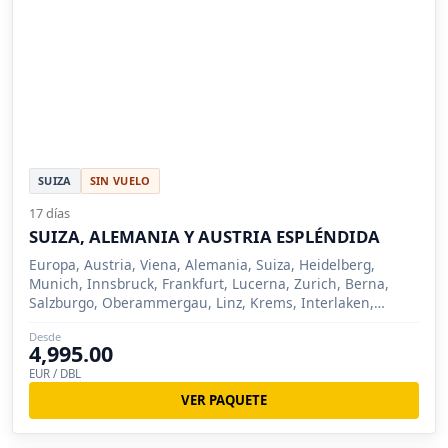
SUIZA
SIN VUELO
17 días
SUIZA, ALEMANIA Y AUSTRIA ESPLÉNDIDA
Europa, Austria, Viena, Alemania, Suiza, Heidelberg,
Munich, Innsbruck, Frankfurt, Lucerna, Zurich, Berna,
Salzburgo, Oberammergau, Linz, Krems, Interlaken,
Füssen, Selva Negra, Ginebra (Suiza)), Montreux, Zermatt,
Desde
St Moritz, Vaduz
4,995.00
EUR / DBL
VER PAQUETE