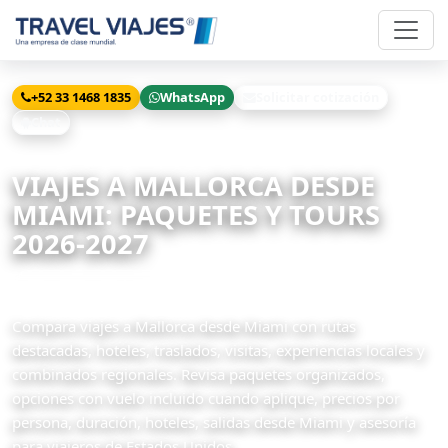
+52 33 1468 1835
WhatsApp
Solicitar cotización
Chat
Inicio
Viajes
Mallorca desde Miami
VIAJES A MALLORCA DESDE
MIAMI: PAQUETES Y TOURS
2026-2027
91 paquetes relacionados disponibles
Compara viajes a Mallorca desde Miami con rutas
destacadas, hoteles, traslados, visitas, experiencias locales y
combinados regionales. Revisa paquetes organizados,
opciones con vuelo incluido cuando aplique, precios por
persona, duración, hoteles, salidas desde Miami y asesoría
para viajeros de Estados Unidos.