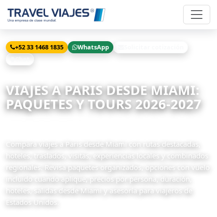
+52 33 1468 1835
WhatsApp
Solicitar cotización
Chat
Inicio
Viajes
Paris desde Miami
VIAJES A PARIS DESDE MIAMI:
PAQUETES Y TOURS 2026-2027
92 paquetes disponibles
Compara viajes a Paris desde Miami con rutas destacadas,
hoteles, traslados, visitas, experiencias locales y combinados
regionales. Revisa paquetes organizados, opciones con vuelo
incluido cuando aplique, precios por persona, duración,
hoteles, salidas desde Miami y asesoría para viajeros de
Estados Unidos.