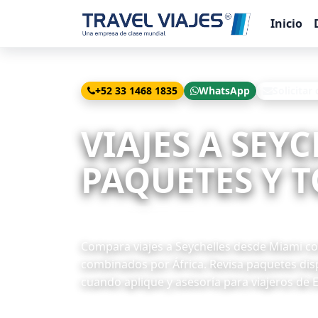
Inicio
+52 33 1468 1835
WhatsApp
Solicitar
Inicio
Viajes
Seychelles desde Miami
VIAJES A SEY
PAQUETES Y T
3 paquetes disponibles
Compara viajes a Seychelles desde Miami con 
combinados por África. Revisa paquetes disp
cuando aplique y asesoría para viajeros de 