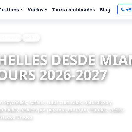
Destinos
Vuelos
Tours combinados
Blog
+5
 cotización
Chat
CHELLES DESDE MIA
OURS 2026-2027
Seychelles, safaris, rutas culturales, naturaleza y
onibles, precios por persona, duración, hoteles, vuelos
Estados Unidos.