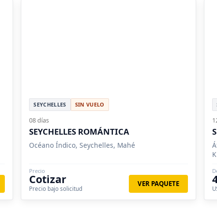
SEYCHELLES
SIN VUELO
08 días
1
SEYCHELLES ROMÁNTICA
S
Océano Índico, Seychelles, Mahé
Á
K
Precio
D
Cotizar
VER PAQUETE
Precio bajo solicitud
U