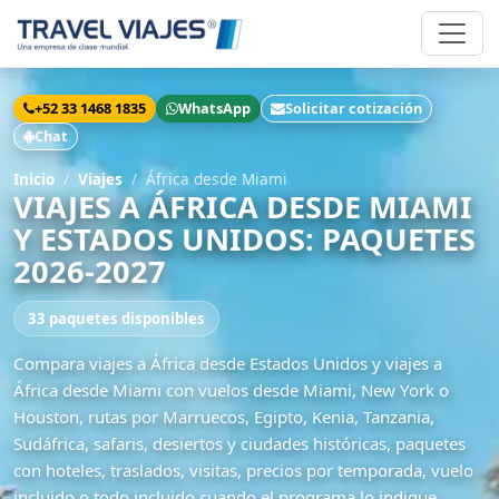
+52 33 1468 1835
WhatsApp
Solicitar cotización
Chat
Inicio
Viajes
África desde Miami
VIAJES A ÁFRICA DESDE MIAMI
Y ESTADOS UNIDOS: PAQUETES
2026-2027
33 paquetes disponibles
Compara viajes a África desde Estados Unidos y viajes a
África desde Miami con vuelos desde Miami, New York o
Houston, rutas por Marruecos, Egipto, Kenia, Tanzania,
Sudáfrica, safaris, desiertos y ciudades históricas, paquetes
con hoteles, traslados, visitas, precios por temporada, vuelo
incluido o todo incluido cuando el programa lo indique.