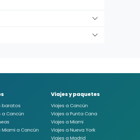
os
Viajes y paquetes
s baratos
Viajes a Cancún
s a Cancún
Viajes a Punta Cana
neas
Viajes a Miami
s Miami a Cancún
Viajes a Nueva York
Viajes a Madrid