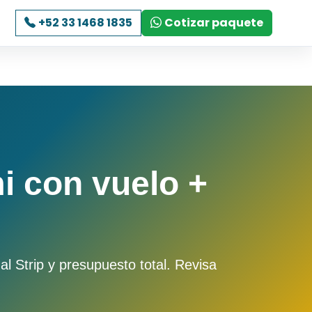
+52 33 1468 1835
Cotizar paquete
i con vuelo +
l Strip y presupuesto total. Revisa