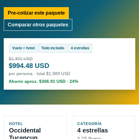
Pre-cotizar este paquete
Comparar otros paquetes
Vuelo + hotel
Todo incluido
4 estrellas
$1,301 USD
$994.48 USD
por persona · total $1,989 USD
Ahorro aprox. $306.91 USD · 24%
HOTEL
CATEGORÍA
Occidental
4 estrellas
Tucancun
3.7/5 Bueno