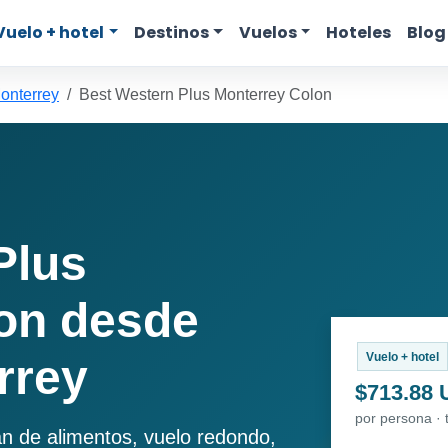
Vuelo + hotel
Destinos
Vuelos
Hoteles
Blog
onterrey
Best Western Plus Monterrey Colon
Plus
on desde
Vuelo + hotel
rrey
$713.88
por persona · 
an de alimentos, vuelo redondo,