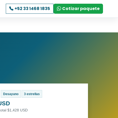
+52 33 1468 1835
Cotizar paquete
Desayuno
3 estrellas
 USD
total $1,428 USD