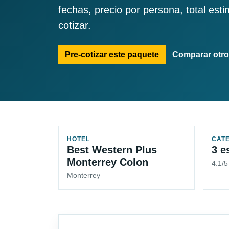
fechas, precio por persona, total est
cotizar.
Pre-cotizar este paquete
Comparar otro
HOTEL
CAT
Best Western Plus
3 e
Monterrey Colon
4.1/
Monterrey