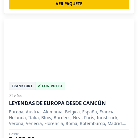
VER PAQUETE
FRANKFURT
CON VUELO
22 días
LEYENDAS DE EUROPA DESDE CANCÚN
Europa, Austria, Alemania, Bélgica, España, Francia,
Holanda, Italia, Blois, Burdeos, Niza, París, Innsbruck,
Verona, Venecia, Florencia, Roma, Rotemburgo, Madrid,
Zaragoza, Barcelona, Brujas, Ámsterdam, Frankfurt, Pisa,
Desde
Colonia, Burgos