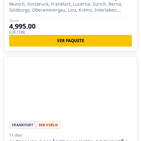
Munich, Innsbruck, Frankfurt, Lucerna, Zurich, Berna,
Salzburgo, Oberammergau, Linz, Krems, Interlaken,
Füssen, Selva Negra, Ginebra (Suiza)), Montreux, Zermatt,
Desde
St Moritz, Vaduz
4,995.00
EUR / DBL
VER PAQUETE
FRANKFURT
SIN VUELO
11 días