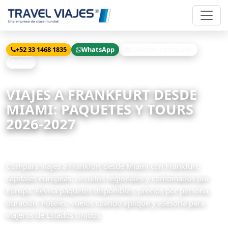
+52 33 1468 1835
WhatsApp
Solicitar cotización
Chat
Inicio
Viajes
Frankfurt desde Miami
VIAJES A FRANKFURT DESDE
MIAMI: PAQUETES Y TOURS
2026-2027
28 paquetes disponibles
Compara viajes a Frankfurt desde Miami con Frankfurt,
capitales europeas, circuitos regionales y combinados por
Europa. Revisa paquetes disponibles, precios por persona,
duración, hoteles, vuelos cuando aplique y asesoría para
viajeros de Estados Unidos.