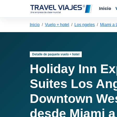
Inicio
Inicio
Vuelo + hotel
Los ngeles
Miami a 
Detalle de paquete vuelo + hotel
Holiday Inn E
Suites Los An
Downtown Wes
desde Miami a