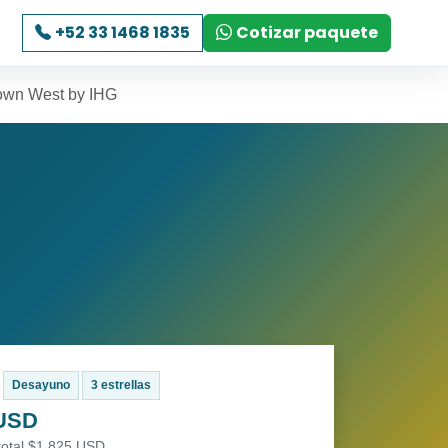
+52 33 1468 1835
Cotizar paquete
town West by IHG
Desayuno
3 estrellas
 USD
total $1,825 USD