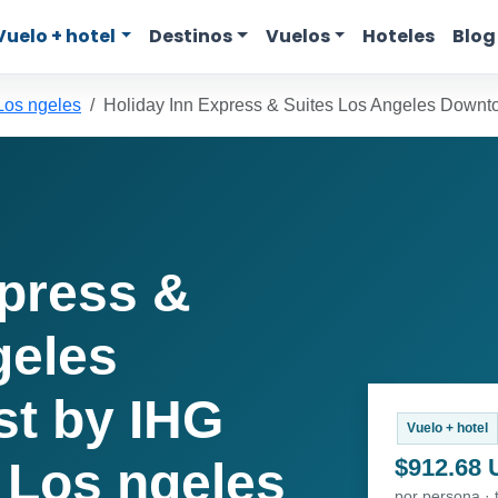
Vuelo + hotel
Destinos
Vuelos
Hoteles
Blog
Los ngeles
Holiday Inn Express & Suites Los Angeles Down
xpress &
geles
t by IHG
Vuelo + hotel
$912.68
 Los ngeles
por persona · 