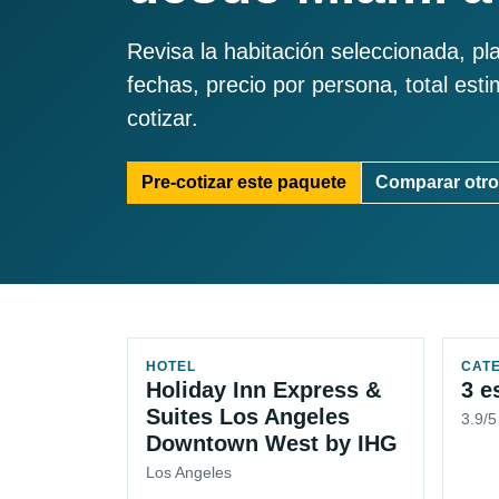
Revisa la habitación seleccionada, pl
fechas, precio por persona, total est
cotizar.
Pre-cotizar este paquete
Comparar otro
HOTEL
CAT
Holiday Inn Express &
3 e
Suites Los Angeles
3.9/
Downtown West by IHG
Los Angeles