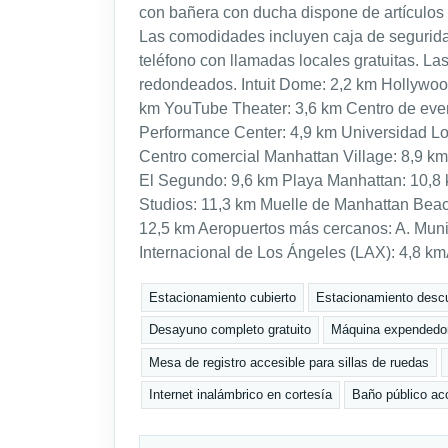
con bañera con ducha dispone de artículos 
Las comodidades incluyen caja de seguridad
teléfono con llamadas locales gratuitas. L
redondeados. Intuit Dome: 2,2 km Hollywoo
km YouTube Theater: 3,6 km Centro de even
Performance Center: 4,9 km Universidad Lo
Centro comercial Manhattan Village: 8,9 km
El Segundo: 9,6 km Playa Manhattan: 10,8 
Studios: 11,3 km Muelle de Manhattan Beac
12,5 km Aeropuertos más cercanos: A. Mun
Internacional de Los Ángeles (LAX): 4,8 k
Estacionamiento cubierto
Estacionamiento descu
Desayuno completo gratuito
Máquina expendedo
Mesa de registro accesible para sillas de ruedas
Internet inalámbrico en cortesía
Baño público acc