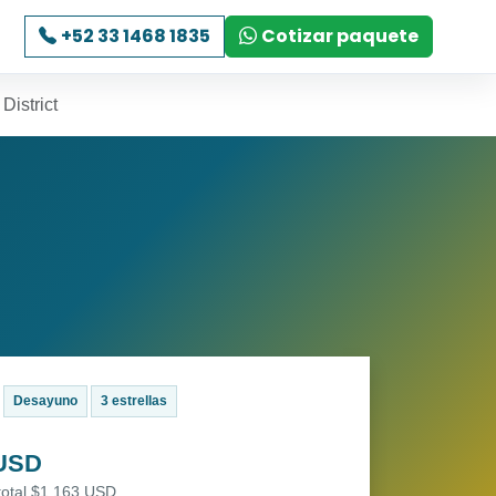
+52 33 1468 1835
Cotizar paquete
District
Desayuno
3 estrellas
 USD
total $1,163 USD