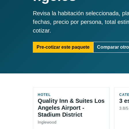
Revisa la habitación seleccionada, pl
fechas, precio por persona, total est
cotizar.
Pre-cotizar este paquete
Comparar otro
HOTEL
CAT
Quality Inn & Suites Los
3 e
Angeles Airport -
3.8/
Stadium District
Inglewood