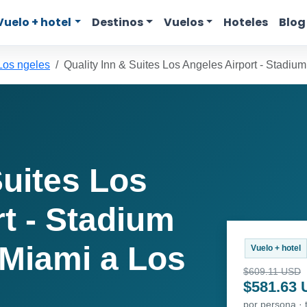
Vuelo + hotel
Destinos
Vuelos
Hoteles
Blog
Los ngeles
Quality Inn & Suites Los Angeles Airport - Stadium 
Suites Los
t - Stadium
 Miami a Los
Vuelo + hotel
$609.11 USD
$581.63
por persona · 