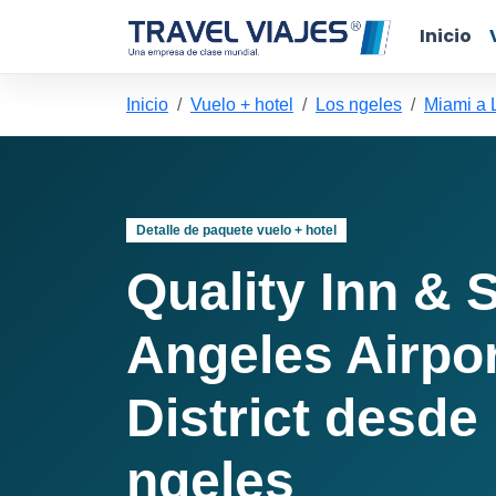
Inicio
Inicio
Vuelo + hotel
Los ngeles
Miami a 
Detalle de paquete vuelo + hotel
Quality Inn & 
Angeles Airpor
District desde
ngeles